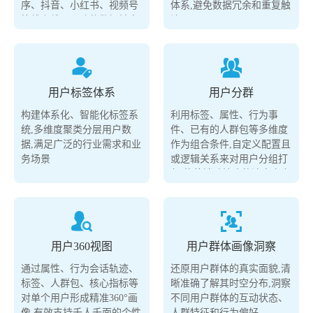
序、抖音、小红书、视频号
体系,避免数据冗余和重复触
等线上线下通路的数据触点,
达
实现客户全生命周明数据资
产的统一管理
用户标签体系
用户分群
构建体系化、智能化标签系
利用标签、属性、行为事
统,多维度聚类分层用户数
件、已有的人群包等多维度
据,满足广泛的行业需求和业
作为组合条件,自定义配置且
务场景
或逻辑关系来对用户分组打
包,使营销动精确的达自定义
的用户群体
用户360视图
用户群体画像洞察
通过属性、行为会话轨迹、
还原用户群体的真实面貌,清
标签、人群包、核心指标等
晰准确了解其时空分布,洞察
对单个用户形成精准360°画
不同用户群体的互动状态、
像,有效支持千人千面的个性
人群特征和行为偏好