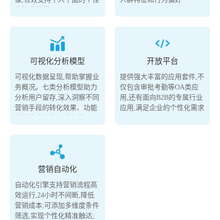
化精准营销
可视化分析模型
开放平台
可视化数据呈现,帮助掌握业
提供强大丰富的应用套件,不
务概况。七类分析模型助力
仅包含审批考勤等OA类应
分析用户留存,深入洞察不同
用,还有面向B2B的专属行业
营销手段的转化效果、功能
应用,满足企业的个性化需求
送代的实施效果,挖掘核心及
长尾用户的行为频次、特征
偏好和行为动机
营销自动化
自动化引擎支持营销流程高
效运行,24小时不间断,降低
营销成本;可添加多维度条件
筛选,实现个性化精准触达;